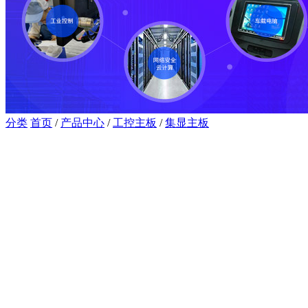
分类
首页
/
产品中心
/
工控主板
/
集显主板