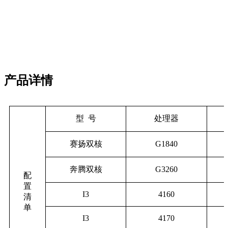
产品详情
型
号
处理器
赛扬双核
G1840
奔腾双核
G3260
配
置
I3
4160
清
单
I3
4170