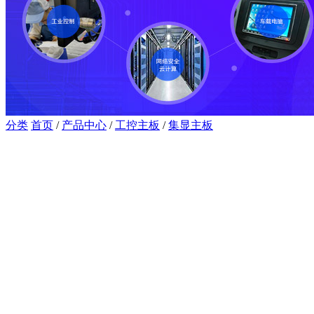
分类
首页
/
产品中心
/
工控主板
/
集显主板